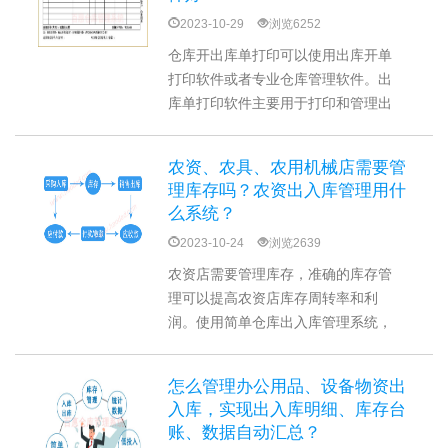
2023-10-29
浏览6252
仓库开出库单打印可以使用出库开单
打印软件或者专业仓库管理软件。出
库单打印软件主要用于打印和管理出
库单据，包括出库单的设计、打印、
记录和查询等功能。仓库管理软件包
农资、农具、农用机械店需要管
括库存管理、入库管理、出库管理、
理库存吗？农资出入库管理用什
采购管理、销售管理、库存盘点、货
么系统？
物跟踪等功能。
2023-10-24
浏览2639
农资店需要管理库存，准确的库存管
理可以提高农资店库存周转率和利
润。使用简单仓库出入库管理系统，
可以进行入库管理、出库管理、库存
管理、产品管理、客户管理、报表分
怎么管理办公用品、设备物资出
析等。还支持多用户同时操作，提高
入库，实现出入库明细、库存台
仓库的管理效率和准确性。
账、数据自动汇总？