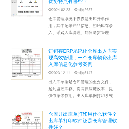
优势特点有哪些？
设置。是一款功能全面、易于使用的
2024-02-23
浏览2637
仓库管理软件。
仓库管理系统不仅仅是出库开单作
用，其中记录产品信息、初始库存录
入、采购入库管理、销售送货管理、
库存调整、库存预警、产品盘点、标
签打印、数据共享、安全与权限等一
进销存ERP系统让仓库出入库实
系列智能的功能为实现企业库存出入
现高效管理，一个仓库物资出库
库管理数字化管理流程提供关键技术
入库信息化参考案例
支持。
2023-12-11
浏览5147
出入库单据是仓库管理的重要文件，
起到监控库存、提高供应链效率、提
供依据等作用。出入库单据打印系统
可以帮助仓库简化出入库管理流程，
不仅能快速生成和打印单据，还能自
仓库开出库单打印用什么软件？
动形成库存数据，实现销售、采购、
出库单打印软件还是仓库管理软
仓库等多个部门出入库信息共享。
件好？