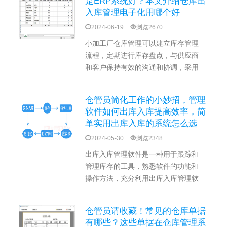
是ERP系统好？本文介绍仓库出
入库管理电子化用哪个好
2024-06-19
浏览2670
小加工厂仓库管理可以建立库存管理
流程，定期进行库存盘点，与供应商
和客户保持有效的沟通和协调，采用
合适的库存管理工具更能事半功倍地
管理库存。小加工厂可以建立简单的
仓管员简化工作的小妙招，管理
数据库系统来记录和管理库存，或者
软件如何出库入库提高效率，简
使用简单易用的库存管理软件，如：
单实用出库入库的系统怎么选
仓库管理系统等，规模上来了再考虑
2024-05-30
浏览2348
综合性的ERP系统。
出库入库管理软件是一种用于跟踪和
管理库存的工具，熟悉软件的功能和
操作方法，充分利用出库入库管理软
件，可以准确记录和追踪库存物品的
出入，有效管理好库房的出库入库，
仓管员请收藏！常见的仓库单据
帮助组织更好地管理库存、优化供应
有哪些？这些单据在仓库管理系