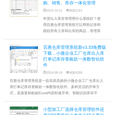
购、销售、库存一体化管理
2024-10-21
浏览2161
年货出入库存管理用什么系统好？使
用百惠仓库管理系统可以帮助记录和
跟踪所有入库和出库的商品，管理库
存水平，提高库存管理的效率和精
度。采购、销售、库存都能管理哦！
百惠仓库管理系统新v3.33免费版
在年货季节高效运营，提升竞争力，
下载，小微企业工厂仓库出入库
实现业务的持续健康发展。
打单记库存查账款一体数智化软
件
2024-08-16
浏览4268
百惠仓库管理系统是一款高质高效的小微企业工厂仓库出入
库打单记库存查账款一体数智化软件。多种灵活的开单方
式，直接复制粘贴Excel内容秒速开单。智能识别库存不
足，预警提示。支持采购管理，生成采购对账单。还有更多
拓展功能：批次管理、毛利率控制、物料清单功能等，提升
小型加工厂选择仓库管理软件还
软件附加价值。