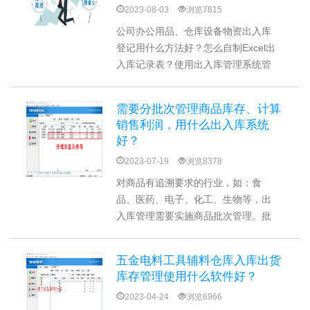
2023-08-03
浏览7815
公司办公用品、仓库设备物资出入库
登记用什么方法好？怎么自制Excel出
入库记录表？使用出入库管理系统管
理物资好用吗？推荐一款简单好用的
仓库库存管理系统，可以登记采购入
需要分批次管理商品库存、计算
库、领用出库，出入库明细台账都能
销售利润，用什么出入库系统
查询，简单清晰、无需专门培训即可
好？
上手使用。
2023-07-19
浏览8378
对商品有追溯要求的行业，如：食
品、医药、电子、化工、生物等，出
入库管理需要实施商品批次管理。批
次管理主要应用在出入库系统中采购
入库、库存查询、送货出库、利润统
五金电料工具辅料仓库入库出货
计环节。区分不同供应商和不同的采
库存管理使用什么软件好？
购成本，按批次管理采购成本，财务
2023-04-24
浏览6966
账目更加清晰，出问题可以及时追