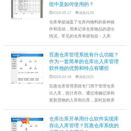
链和提高效率。
统中是如何使用的？
2024-05-17
浏览4129
仓库单据涵盖了仓库内物料的各种操
作和流动，用来记录仓库物品的进出
情况。常见的仓库单据包括：入库
单、出库单、库存盘点单、退货单
等。仓库管理系统通过整合和处理仓
百惠仓库管理系统有什么功能？
库单据，实现流程化管理，实现对库
作为一套简单的仓库出入库管理
存流动的全面管理和控制。
软件他的优势和特点有哪些
2024-04-29
浏览2425
百惠仓库管理系统专门用于管理仓库
出入库，统计库存。通过准确记录和
更新货物的入库和出库，及时反映库
存的变化和实际存货量，进行合理的
库存控制和管理。兼具库存预警、数
仓库出库开单用什么软件实现库
据分析、单据查询、打印功能等，可
存出入库管理？百惠仓库系统的
以设置多人使用，根据角色进行权限