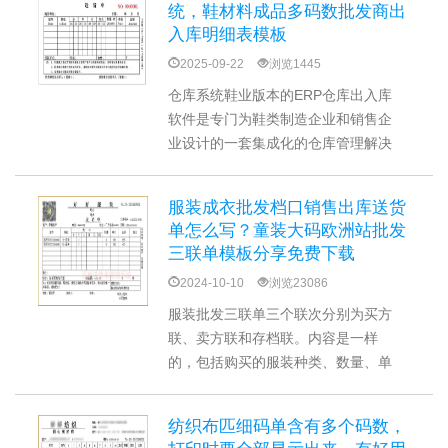
统，鞋材料成品多码数批发商出
入库明细表模板
2025-09-22
浏览1445
仓库系统鞋业版本的ERP仓库出入库
软件是专门为鞋类制造企业和销售企
业设计的一套集成化的仓库管理解决
方案，包含库存、入库、出库、报表
统计等功能模块，具有提高工作效
服装成衣批发档口销售出库送货
率、降低库存成本、提高数据准确性
单怎么写？童装大码欧洲站批发
三联单模板分享免费下载
2024-10-10
浏览23086
服装批发三联单三个联次分别为买方
联、卖方联和存档联。内容是一样
的，包括购买的服装种类、数量、单
价、总价等信息。对于服装批发三联
单，可以通过模板化来更加方便和快
纺织布匹细码单含有多个码数，
捷地填写信息，设计还可以根据实际