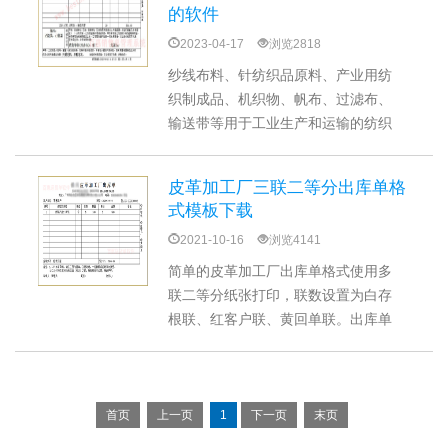
印软件，可以设置不同格式的送货
的软件
单，满足鞋材行业打印送货单使用。
2023-04-17
浏览2818
纱线布料、针纺织品原料、产业用纺
织制成品、机织物、帆布、过滤布、
输送带等用于工业生产和运输的纺织
制品等纺织制品销售发货单打印需要
显示产品名称、颜色、色号、缸号、
皮革加工厂三联二等分出库单格
批号、数量、单价、金额等内容，销
式模板下载
售单管理系统适合针织制品开单打印
2021-10-16
浏览4141
使用，格式可以按需定制。
简单的皮革加工厂出库单格式使用多
联二等分纸张打印，联数设置为白存
根联、红客户联、黄回单联。出库单
上面有产品名称规格、张数、数量、
单价、金额以及买卖方名称（公司名
称、客户名称）、制单人、复核人、
日期、单号等信息
首页
上一页
1
下一页
末页