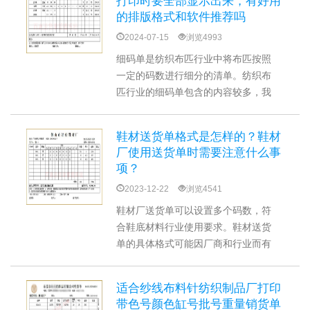
打印时要全部显示出来，有好用
需求进行调整。
的排版格式和软件推荐吗
2024-07-15
浏览4993
细码单是纺织布匹行业中将布匹按照
一定的码数进行细分的清单。纺织布
匹行业的细码单包含的内容较多，我
们需要选择合适的纸张大小和打印布
局，使所有信息可以清晰地打印在单
鞋材送货单格式是怎样的？鞋材
据上。细码单设计和打印可以使用百
厂使用送货单时需要注意什么事
惠送货细码单打印软件，直接使用软
项？
件提供的模板来简化操作。
2023-12-22
浏览4541
鞋材厂送货单可以设置多个码数，符
合鞋底材料行业使用要求。鞋材送货
单的具体格式可能因厂商和行业而有
所不同，但通常包括：单号、日期、
发货方、收货方、产品信息、备注信
适合纱线布料针纺织制品厂打印
息、签收确认等信息。使用送货单打
带色号颜色缸号批号重量销货单