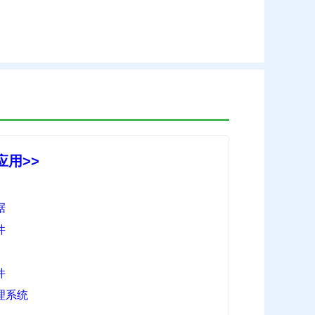
用>>
据
件
件
理系统